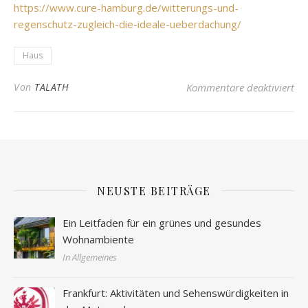
https://www.cure-hamburg.de/witterungs-und-
regenschutz-zugleich-die-ideale-ueberdachung/
Haus
für
Von
TALATH
Kommentare deaktiviert
NEUSTE BEITRÄGE
Ein Leitfaden für ein grünes und gesundes
Wohnambiente
In Allgemeines
Frankfurt: Aktivitäten und Sehenswürdigkeiten in