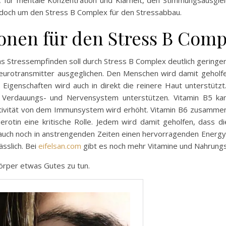
für mentale Konzentration und Klarheit, den Stimmungsausglei
edoch um den Stress B Complex für den Stressabbau.
onen für den Stress B Comp
as Stressempfinden soll durch Stress B Complex deutlich geringe
eurotransmitter ausgeglichen. Den Menschen wird damit gehol
 Eigenschaften wird auch in direkt die reinere Haut unterstüt
on Verdauungs- und Nervensystem unterstützen. Vitamin B5 ka
tivität von dem Immunsystem wird erhöht. Vitamin B6 zusammen 
otin eine kritische Rolle. Jedem wird damit geholfen, dass d
 auch noch in anstrengenden Zeiten einen hervorragenden Energy
sslich. Bei
eifelsan.com
gibt es noch mehr Vitamine und Nahrung
örper etwas Gutes zu tun.