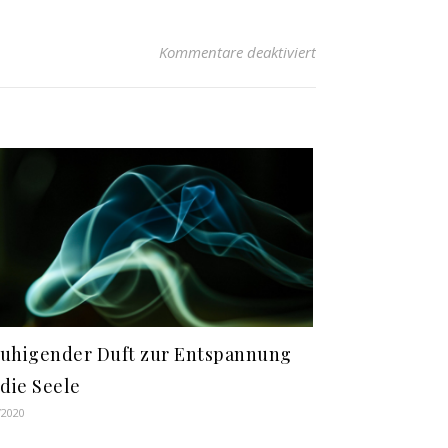
für Wobei spielt Str
Kommentare deaktiviert
uhigender Duft zur Entspannung
 die Seele
/2020