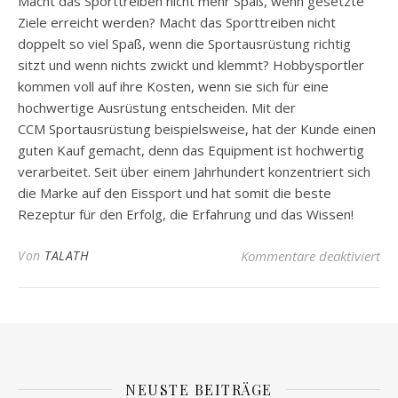
Macht das
Sporttreiben
nicht mehr Spaß, wenn gesetzte
Ziele erreicht werden? Macht das
Sporttreiben
nicht
doppelt so viel Spaß, wenn die
Sportausrüstung
richtig
sitzt und wenn nichts zwickt und klemmt? Hobbysportler
kommen voll auf ihre Kosten, wenn sie sich für eine
hochwertige Ausrüstung entscheiden. Mit der
CCM
Sportausrüstung
beispielsweise, hat der Kunde einen
guten Kauf gemacht, denn das Equipment ist hochwertig
verarbeitet. Seit über einem Jahrhundert konzentriert sich
die Marke auf den Eissport und hat somit die beste
Rezeptur für den Erfolg, die Erfahrung und das Wissen!
für
Von
TALATH
Kommentare deaktiviert
NEUSTE BEITRÄGE